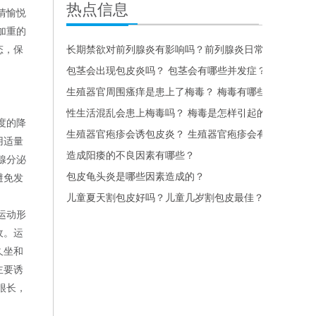
热点信息
情愉悦
加重的
态，保
长期禁欲对前列腺炎有影响吗？前列腺炎日常怎么护理？
包茎会出现包皮炎吗？ 包茎会有哪些并发症？
生殖器官周围瘙痒是患上了梅毒？ 梅毒有哪些症状？
性生活混乱会患上梅毒吗？ 梅毒是怎样引起的？
度的降
生殖器官疱疹会诱包皮炎？ 生殖器官疱疹会有哪些症状？
用适量
造成阳痿的不良因素有哪些？
腺分泌
包皮龟头炎是哪些因素造成的？
避免发
儿童夏天割包皮好吗？儿童几岁割包皮最佳？
运动形
收。运
久坐和
主要诱
很长，