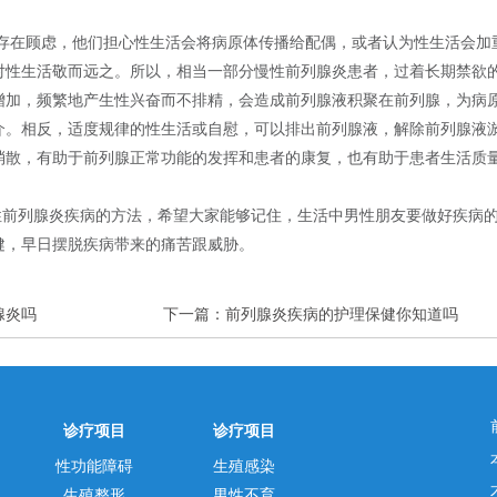
存在顾虑，他们担心性生活会将病原体传播给配偶，或者认为性生活会加
对性生活敬而远之。所以，相当一部分慢性前列腺炎患者，过着长期禁欲
增加，频繁地产生性兴奋而不排精，会造成前列腺液积聚在前列腺，为病
介。相反，适度规律的性生活或自慰，可以排出前列腺液，解除前列腺液
消散，有助于前列腺正常功能的发挥和患者的康复，也有助于患者生活质
性前列腺炎疾病的方法，希望大家能够记住，生活中男性朋友要做好疾病
健，早日摆脱疾病带来的痛苦跟威胁。
腺炎吗
下一篇：
前列腺炎疾病的护理保健你知道吗
诊疗项目
诊疗项目
性功能障碍
生殖感染
生殖整形
男性不育