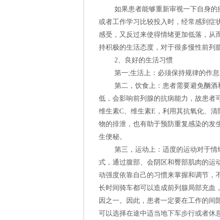
如果患者能够重新审视一下自身的
或者工作学习比较投入时，经常感到症
感受，又反过来使得情绪更加低落，从
持积极的生活态度，对于很多慢性前列
2、良好的生活习惯
第一;生活上：必须保持规律的作
第二，饮食上：患者需要避免酗酒
低，会影响前列腺的抗病能力，故患者
维生素C、维生素E，利用其抗氧化、
物的排泄，也有助于预防重复感染的发
生便秘。
第三，运动上：适度的运动对于情
式，通过腹部、会阴区和臀部肌肉的运
动强度依靠自己的习惯来掌握和调节，
长时间骑车都可以造成前列腺局部充血
因之一。因此，患者一定要在工作的间
可以选择在途中适当地下车步行或者休