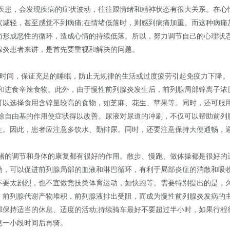
疾患，会发现疾病的症状波动，往往跟情绪和精神状态有很大关系。在心
状减轻，甚至感觉不到病痛;在情绪低落时，则感到病痛加重。而这种病痛
而形成恶性的循环，造成心情的持续低落。所以，努力调节自己的心理状
腺炎患者来讲，是首先要重视和解决的问题。
息时间，保证充足的睡眠，防止无规律的生活或过度疲劳引起免疫力下降。
和进食辛辣食物。此外，由于慢性前列腺炎发生后，前列腺局部锌离子浓
可以选择食用含锌量较高的食物，如芝麻、花生、苹果等。同时，还可服
清除自由基的作用使症状得以改善。尿液对尿道的冲刷，不仅可以帮助前列
生。因此，患者应注意多饮水、勤排尿。同时，还要注意保持大便通畅，
绪的调节和身体的康复都有很好的作用。散步、慢跑、做体操都是很好的
动，可以促进前列腺局部的血液和淋巴循环，有利于局部炎症的消散和吸
不要太剧烈，也不宜做竞技类体育运动，如快跑等。需要特别提出的是，
，前列腺代谢产物堆积，前列腺液排出受阻，而成为慢性前列腺炎发病的
隙保持适当的休息、适度的活动;持续骑车最好不要超过半小时，如果行程
息一小段时间后再骑。