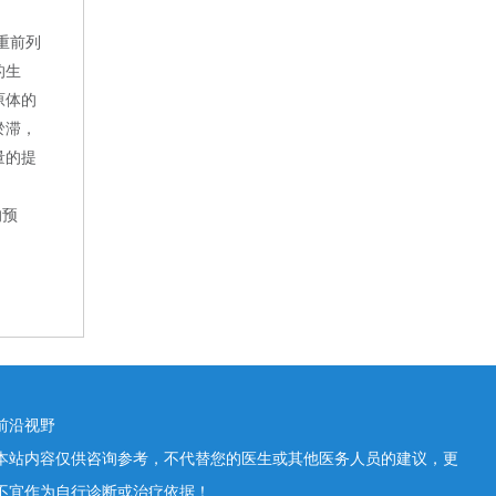
重前列
的生
原体的
淤滞，
量的提
的预
前沿视野
本站内容仅供咨询参考，不代替您的医生或其他医务人员的建议，更
不宜作为自行诊断或治疗依据！