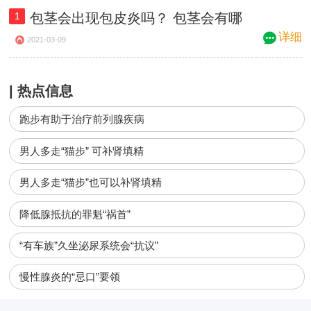
1
包茎会出现包皮炎吗？ 包茎会有哪
些并发症？
详细
2021-03-09
| 热点信息
跑步有助于治疗前列腺疾病
男人多走“猫步” 可补肾填精
男人多走“猫步”也可以补肾填精
降低腺抵抗的罪魁“祸首”
“有车族”久坐泌尿系统会“抗议”
慢性腺炎的“忌口”要领