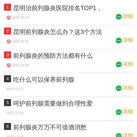
1
昆明治前列腺炎医院排名TOP1，
这家三甲男科有真功夫！
详细
2026-05-07
2
昆明前列腺炎怎么办？这3个方法
让男人重获健康，最后一个太关键了
详细
2026-05-01
3
前列腺炎的预防方法都有什么
详细
2022-12-08
4
吃什么可以保养前列腺
详细
2022-12-07
5
呵护前列腺需要做到合理性爱
详细
2022-12-06
6
前列腺炎万万不可借酒消愁
详细
2022-12-05