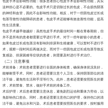
包皮手术会影响性功能：很多患者担心包皮手术会影响性功能，其实
这种担心是不必要的。包皮手术只是切除过长的包皮，不会损伤阴茎
的神经和血管，因此不会影响性功能。相反，对于一些因包皮过长或
包茎导致性功能障碍的患者，包皮手术还能够有效改善性功能，提高
性生活质量。
包皮手术越早做越好：虽然包皮手术的最佳时间一般在青春期前，但
并不是所有的患者都需要过早进行手术。对于一些年龄较小的患者，
如果包皮过长或包茎没有影响到排尿和生殖健康，可以暂时不进行手
术，观察一段时间后再做决定。而对于一些因包皮过长或包茎导致反
复感染、排尿困难等症状的患者，则需要及时进行手术治疗。
（二）注意事项
术前准备：术前患者需要进行全面的身体检查，确保身体状况良好，
能够耐受手术。同时，患者还需要注意个人卫生，保持阴茎部位的清
洁干燥，避免性生活和手淫等行为。此外，患者还需要按照医生的要
求，术前禁食、禁水，做好手术前的准备工作。
术后护理：术后患者需要注意休息，避免剧烈运动和重体力劳动，以
免影响伤口愈合。同时，患者还需要注意伤口的护理，保持伤口的清
洁干燥，避免沾水和污染。术后患者需要按照医生的要求，按时服用