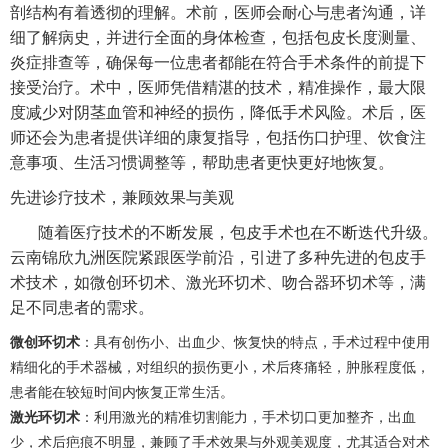
剖结构有着透彻的理解。术前，医师会耐心与患者沟通，详
细了解病史，并进行全面的身体检查，包括包皮长度测量、
炎症排查等，确保每一位患者都能在符合手术条件的前提下
接受治疗。术中，医师凭借精湛的技术，精准操作，最大限
度减少对阴茎血管和神经的损伤，降低手术风险。术后，医
师还会为患者提供详细的康复指导，包括伤口护理、饮食注
意事项、生活习惯调整等，帮助患者更快更好地恢复。
先进诊疗技术，兼顾效果与美观
随着医疗技术的不断发展，包皮手术也在不断迭代升级。
云南锦欣九洲医院紧跟医学前沿，引进了多种先进的包皮手
术技术，如微创环切术、激光环切术、吻合器环切术等，满
足不同患者的需求。
微创环切术
：具有创伤小、出血少、恢复快的特点，手术过程中使用
精细化的手术器械，对组织的损伤更小，术后疼痛轻，肿胀程度低，
患者能在较短时间内恢复正常生活。
激光环切术
：利用激光的精准切割能力，手术切口更加整齐，出血
少，术后疤痕不明显，兼顾了手术效果与外观美观度，尤其适合对术