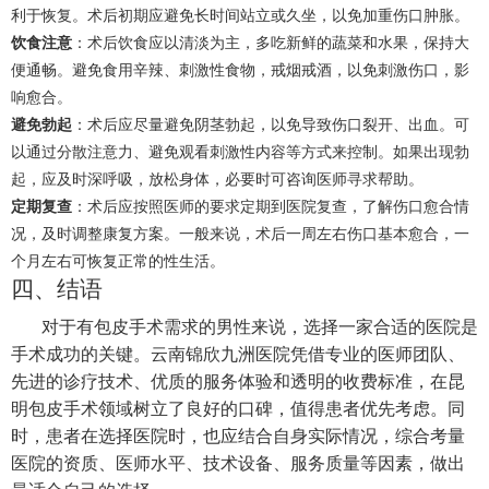
利于恢复。术后初期应避免长时间站立或久坐，以免加重伤口肿胀。
饮食注意
：术后饮食应以清淡为主，多吃新鲜的蔬菜和水果，保持大
便通畅。避免食用辛辣、刺激性食物，戒烟戒酒，以免刺激伤口，影
响愈合。
避免勃起
：术后应尽量避免阴茎勃起，以免导致伤口裂开、出血。可
以通过分散注意力、避免观看刺激性内容等方式来控制。如果出现勃
起，应及时深呼吸，放松身体，必要时可咨询医师寻求帮助。
定期复查
：术后应按照医师的要求定期到医院复查，了解伤口愈合情
况，及时调整康复方案。一般来说，术后一周左右伤口基本愈合，一
个月左右可恢复正常的性生活。
四、结语
对于有包皮手术需求的男性来说，选择一家合适的医院是
手术成功的关键。云南锦欣九洲医院凭借专业的医师团队、
先进的诊疗技术、优质的服务体验和透明的收费标准，在昆
明包皮手术领域树立了良好的口碑，值得患者优先考虑。同
时，患者在选择医院时，也应结合自身实际情况，综合考量
医院的资质、医师水平、技术设备、服务质量等因素，做出