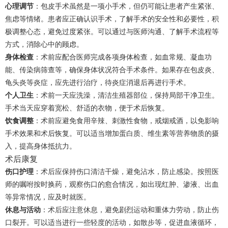
心理调节
：包皮手术虽然是一项小手术，但仍可能让患者产生紧张、
焦虑等情绪。患者应正确认识手术，了解手术的安全性和必要性，积
极调整心态，避免过度紧张。可以通过与医师沟通、了解手术流程等
方式，消除心中的顾虑。
身体检查
：术前应配合医师完成各项身体检查，如血常规、凝血功
能、传染病筛查等，确保身体状况符合手术条件。如果存在包皮炎、
龟头炎等炎症，应先进行治疗，待炎症消退后再进行手术。
个人卫生
：术前一天应洗澡，清洁生殖器部位，保持局部干净卫生。
手术当天应穿着宽松、舒适的衣物，便于术后恢复。
饮食调整
：术前应避免食用辛辣、刺激性食物，戒烟戒酒，以免影响
手术效果和术后恢复。可以适当增加蛋白质、维生素等营养物质的摄
入，提高身体抵抗力。
术后康复
伤口护理
：术后应保持伤口清洁干燥，避免沾水，防止感染。按照医
师的嘱咐按时换药，观察伤口的愈合情况，如出现红肿、渗液、出血
等异常情况，应及时就医。
休息与活动
：术后应注意休息，避免剧烈运动和重体力劳动，防止伤
口裂开。可以适当进行一些轻度的活动，如散步等，促进血液循环，