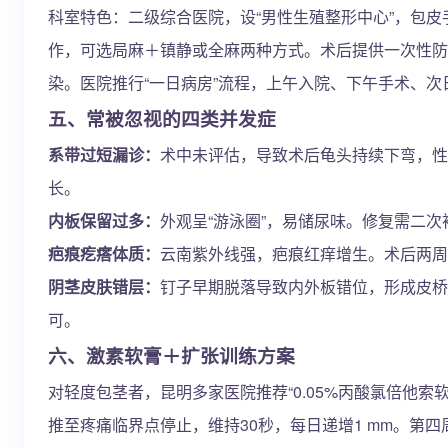
科室特色：二级综合医院，设“男性生殖整形中心”，包
作，可选局麻＋镇静或全麻两种方式。术后提供一次性防
染。医院推行“一日病房”流程，上午入院、下午手术、
五、常被忽视的四类并发症
系带过短漏诊：
术中未评估，导致术后龟头持续下弯，性
长。
内板保留过多：
外观呈“游泳圈”，易储尿味。修复需二
疤痕疙瘩体质：
云南紫外线强，疤痕红痒增生。术后两周
阴茎皮肤错层：
钉子早期脱落导致内外板错位，形成皮桥
可。
六、激素软膏＋扩张训练方案
对轻度包茎者，昆明多家医院推荐“0.05%丙酸氯倍他
推至疼痛临界点停止，维持30秒，每日递增1 mm。第