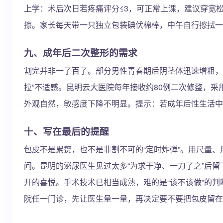
上学：术后次日若疼痛评分≤3，可正常上课，建议穿宽
擦。家长每天带一只独立包装碘伏棉棒，中午自行擦拭一
九、成年后二次整形的需求
割完并非一了百了。部分男性青春期后阴茎体迅速增粗，
拉”不适感。昆明云大医院每年接收约80例二次修整，采用“
外观自然，敏感度下降不明显。提示：若成年后性生活中
十、写在最后的提醒
包皮不是累赘，也不是非割不可的“定时炸弹”。用尺量
间。昆明的泌尿医生见过太多“为求干净、一刀了之”后
开的喜悦。手术技术已相当成熟，难的是“该不该做”的
院任一门诊，先让医生量一量，再决定要不要把包皮留在