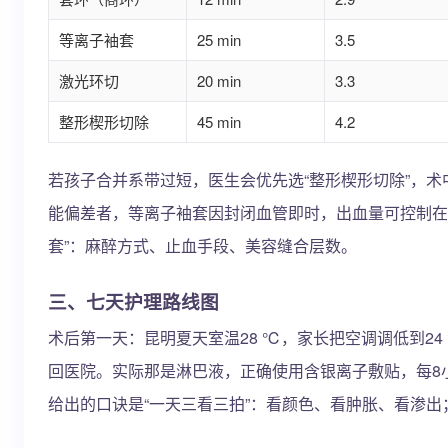
等离子袖套
25 min
3.5
激光环切
20 min
3.3
整形楔形切除
45 min
4.2
若孩子合并系带过短，医生会优先选“整形楔形切除”，
能偏差者，等离子袖套因封闭血管即时，出血量可控制在
套”：麻醉方式、止血手段、美容缝合层数。
三、七天护理路线图
术后第一天：昆明夏天室温28 ℃，家长把空调调低到2
回医院。实际那是淋巴液，正确使用含银离子敷贴，每8小
给出的口诀是“一天三看三拍”：看颜色、看肿胀、看渗