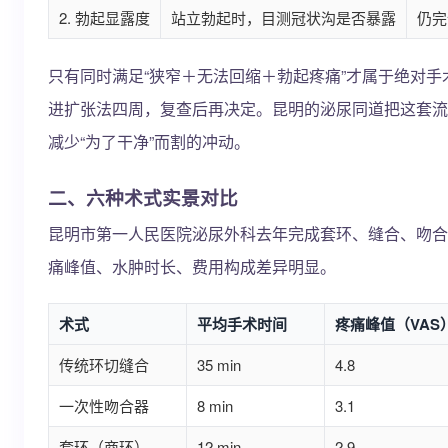
2. 勃起显露度
站立勃起时，目测冠状沟是否暴露
仍完
只有同时满足“狭窄＋无法回缩＋勃起疼痛”才属于绝对
进扩张法四周，复查后再决定。昆明的泌尿同道把这套流
减少“为了干净”而割的冲动。
二、六种术式实景对比
昆明市第一人民医院泌尿外科去年完成套环、缝合、吻合
痛峰值、水肿时长、费用构成差异明显。
术式
平均手术时间
疼痛峰值（VAS
传统环切缝合
35 min
4.8
一次性吻合器
8 min
3.1
套环（商环）
12 min
2.9