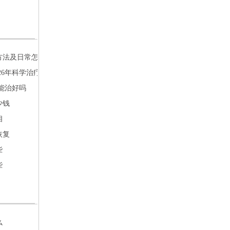
方法及日常怎么恢复
26年科学治疗与日常护理指南
能治好吗
少钱
相
恢复
些
些
么