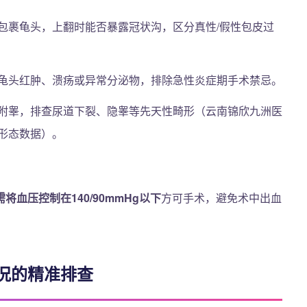
包裹龟头，上翻时能否暴露冠状沟，区分真性/假性包皮过
龟头红肿、溃疡或异常分泌物，排除急性炎症期手术禁忌。
附睾，排查尿道下裂、隐睾等先天性畸形（云南锦欣九洲医
形态数据）。
将血压控制在140/90mmHg以下
方可手术，避免术中出血
况的精准排查