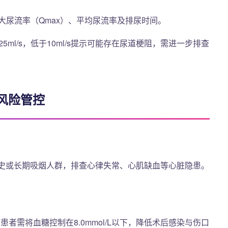
大尿流率（Qmax）、平均尿流率及排尿时间。
25ml/s，低于10ml/s提示可能存在尿道梗阻，需进一步排查
风险管控
心病史或长期吸烟人群，排查心律失常、心肌缺血等心脏隐患。
糖尿病患者需将血糖控制在8.0mmol/L以下，降低术后感染与伤口