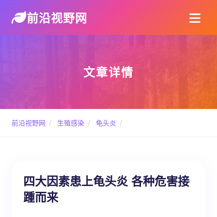
前沿视野网
文章详情
前沿视野网
/
生殖感染
/
龟头炎
/
四大因素患上龟头炎 各种危害接
踵而来