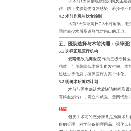
手术前1天需彻底清洁外阴及生殖
作，防止皮肤划伤引发感染，若操作不
4.2 术前作息与饮食控制
术前3天保证每日7-8小时睡眠，
同时减少术后肠道胀气对伤口的压迫。
五、医院选择与术前沟通：保障医
5.1 选择正规医疗机构
云南锦欣九洲医院
作为三级专科医
精准，可显著降低术后出血发生率。术
过敏史等信息，确保医疗方案个体化。
5.2 明确术后随访计划
术前与医生确认术后随访时间及紧
有鲜血渗出），需立即就医。云南锦欣九
结语
包皮手术前的充分准备是预防术后
疾病管理、科学储备护理用品、强化认