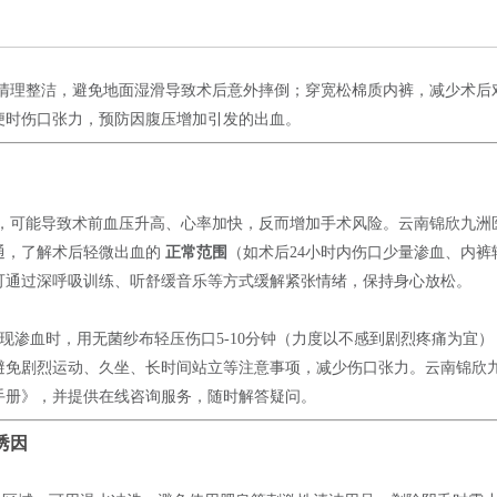
清理整洁，避免地面湿滑导致术后意外摔倒；穿宽松棉质内裤，减少术后
便时伤口张力，预防因腹压增加引发的出血。
，可能导致术前血压升高、心率加快，反而增加手术风险。云南锦欣九洲
通，了解术后轻微出血的
正常范围
（如术后24小时内伤口少量渗血、内裤
可通过深呼吸训练、听舒缓音乐等方式缓解紧张情绪，保持身心放松。
现渗血时，用无菌纱布轻压伤口5-10分钟（力度以不感到剧烈疼痛为宜）
避免剧烈运动、久坐、长时间站立等注意事项，减少伤口张力。云南锦欣
手册》，并提供在线咨询服务，随时解答疑问。
诱因