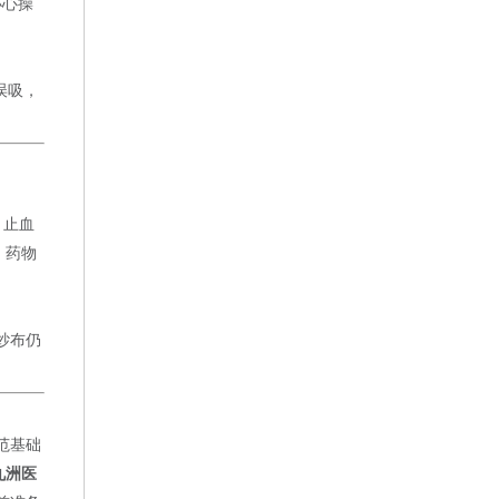
小心操
误吸，
、止血
、药物
纱布仍
范基础
九洲医