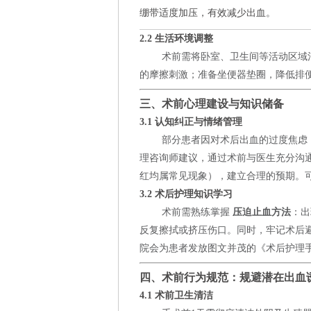
绷带适度加压，有效减少出血。
2.2 生活环境调整
术前需将卧室、卫生间等活动区域
的摩擦刺激；准备坐便器垫圈，降低排
三、术前心理建设与知识储备
3.1 认知纠正与情绪管理
部分患者因对术后出血的过度焦虑
理咨询师建议，通过术前与医生充分沟
红均属常见现象），建立合理的预期。
3.2 术后护理知识学习
术前需熟练掌握
压迫止血方法
：出
反复擦拭或挤压伤口。同时，牢记术后
院会为患者发放图文并茂的《术后护理
四、术前行为规范：规避潜在出血
4.1 术前卫生清洁