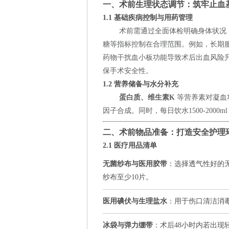
一、术前生理状态调节：筑牢止血
1.1 基础疾病控制与用药管理
术前需通过全面体检明确身体状况
糖等指标控制在合理范围。例如，长期服
药物干扰血小板功能导致术后出血风险
保手术安全性。
1.2 营养储备与水分补充
蛋白质、维生素K
等营养素对凝血
因子合成。同时，每日饮水1500-20
二、术前物品准备：打造安全护理
2.1 医疗用品清单
无菌纱布与医用胶带
：选择透气性好的
纱布至少10片。
医用碘伏与生理盐水
：用于伤口清洁消
冰袋与弹力绷带
：术后48小时内若出现