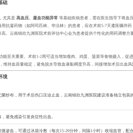
基础
，尤其是
高血压、凝血功能异常
等基础疾病患者，需在医生指导下将血
用抗凝药物（如阿司匹林、华法林）的患者，应在术前5-7天遵医嘱停药
升高。云南锦欣九洲医院术前评估中心会为患者提供个性化的用药调整方
功能至关重要。术前1-2周可适当增加瘦肉、鸡蛋、菠菜等食物摄入，促
00ml，维持血容量稳定，避免脱水导致血液黏稠度升高，间接增加术后出血风
环境
无菌纱布，用于术后伤口压迫止血，云南锦欣九洲医院建议准备独立包装
毒，避免感染引发炎症性出血。
轻微渗血，可通过冰袋冷敷（每次15-20分钟，间隔1小时）收缩血管，配