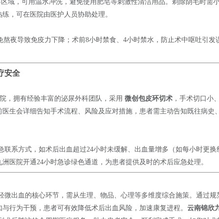
器区域，可用温水冲洗，避免使用肥皂等刺激性清洁用品。剃除阴毛时需
熟练，可在医院由医护人员协助处理。
避免熬夜导致免疫力下降；术前8小时禁食、4小时禁水，防止术中呕吐引发
疗安全
院，拥有经验丰富的泌尿外科团队，采用
微创包皮环切术
，手术切口小
前医生会详细告知手术流程、风险及应对措施，患者需主动告知既往病史
急联系方式，如术后出血超过24小时未缓解、出血量增多（如每小时更换
洲医院开通24小时急诊绿色通道，为患者提供及时的术后应急处理。
轻微出血的核心环节，需从生理、物品、心理等多维度综合施策。通过规
知与行为干预，患者可有效降低术后出血风险，加速康复进程。
云南锦欣