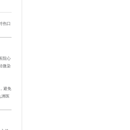
对伤口
医院心
轻微染
，避免
九洲医