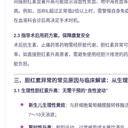
间接胆红素显著升高可能提示溶血性贫血、地中海贫血等
高。例如，当IBIL超过正常值2倍以上时，需警惕自身
在血液科会诊后再决定手术时机。
2.3 指导术后用药方案，保障康复安全
术后抗生素、止痛药等药物需经肝脏代谢，胆红素异常可
率。如直接胆红素升高患者，需避免使用经胆汁排泄的药
脏负担。
三、胆红素异常的常见原因与临床解读：从生理
3.1 生理性胆红素升高：无需干预的“良性波动”
新生儿生理性黄疸
：与肝细胞葡萄糖醛酸转移酶活
7～10天消退；
暂时性升高
：剧烈运动、过度疲劳或大量饮酒后，