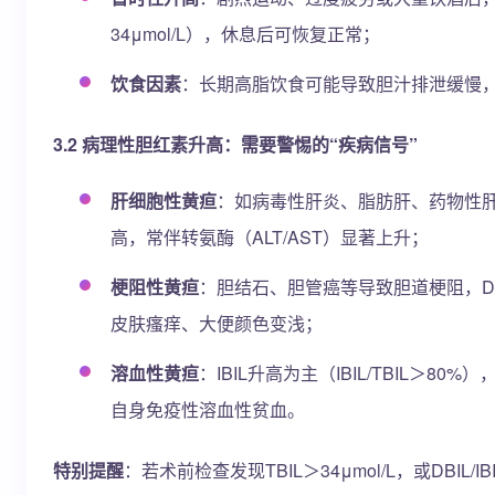
34μmol/L），休息后可恢复正常；
饮食因素
：长期高脂饮食可能导致胆汁排泄缓慢，
3.2 病理性胆红素升高：需要警惕的“疾病信号”
肝细胞性黄疸
：如病毒性肝炎、脂肪肝、药物性肝损伤
高，常伴转氨酶（ALT/AST）显著上升；
梗阻性黄疸
：胆结石、胆管癌等导致胆道梗阻，DBIL
皮肤瘙痒、大便颜色变浅；
溶血性黄疸
：IBIL升高为主（IBIL/TBIL＞
自身免疫性溶血性贫血。
特别提醒
：若术前检查发现TBIL＞34μmol/L，或DBIL/I